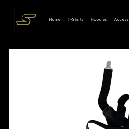
Direkt
zum
Inhalt
Home
T-Shirts
Hoodies
Access
Zu
Produktinformationen
springen