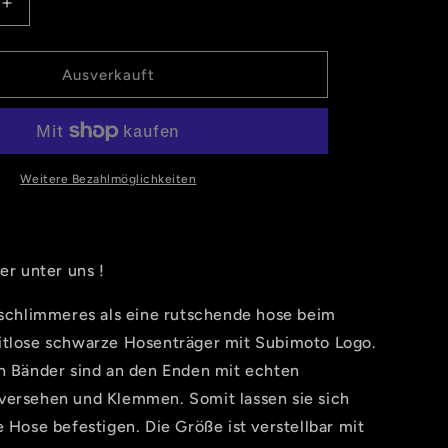
Erhöhe
die
Menge
für
Ausverkauft
Subimoto
er
Hosenträger
Alex
Edition
Weitere Bezahlmöglichkeiten
ker unter uns !
s schlimmeres als eine rutschende hose beim
itlose schwarze Hosenträger mit Subimoto Logo.
en Bänder sind an den Enden mit echten
versehen und Klemmen. Somit lassen sie sich
e Hose befestigen. Die Größe ist verstellbar mit