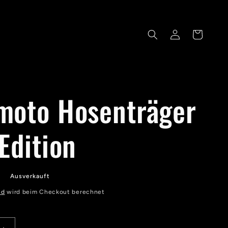
Einloggen
Warenkorb
moto Hosenträger
Edition
R
Ausverkauft
nd
wird beim Checkout berechnet