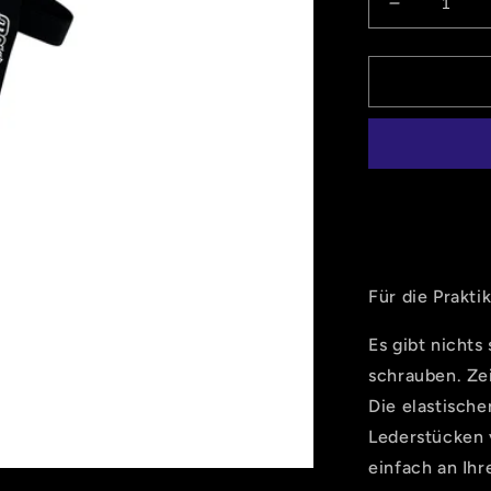
Verringere
die
Menge
für
Subimoto
Hosenträg
Alex
Edition
Für die Prakti
Es gibt nicht
schrauben. Ze
Die elastisch
Lederstücken 
einfach an Ihr