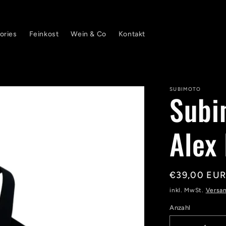
ories
Feinkost
Wein & Co
Kontakt
SUBIMOTO
Subi
Alex 
Normaler
€39,00 EU
Preis
inkl. MwSt.
Versa
Anzahl