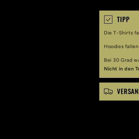
E
TIPP
i
Die T-Shirts fa
n
Hoodies fallen
k
Bei 30 Grad wa
l
Nicht in den T
a
p
VERSAN
p
b
a