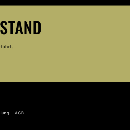
 STAND
fährt.
hlung
AGB