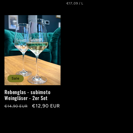
UNIT
PER
€17,09
/
L
PRICE
Sale
Rebenglas - subimoto
Weingläser - 2er Set
Regular
Sale
€12,90 EUR
€14,90 EUR
price
price