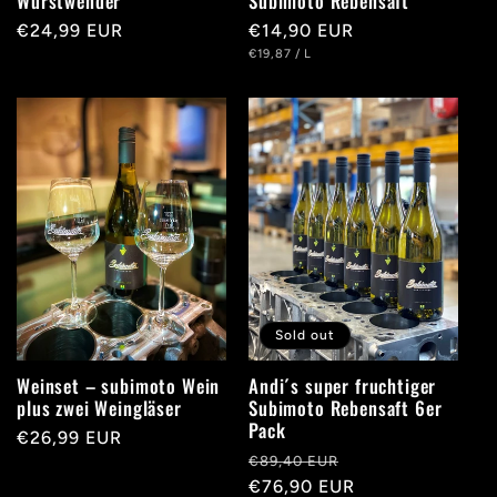
Wurstwender
Subimoto Rebensaft
Regular
€24,99 EUR
Regular
€14,90 EUR
UNIT
PER
price
price
€19,87
/
L
PRICE
Sold out
Weinset – subimoto Wein
Andi´s super fruchtiger
plus zwei Weingläser
Subimoto Rebensaft 6er
Pack
Regular
€26,99 EUR
Regular
Sale
€89,40 EUR
price
price
€76,90 EUR
price