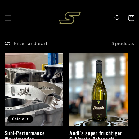
Skip to
content
Cart
Filter and sort
5 products
Sold out
Subi-Performance
Andi´s super fruchtiger