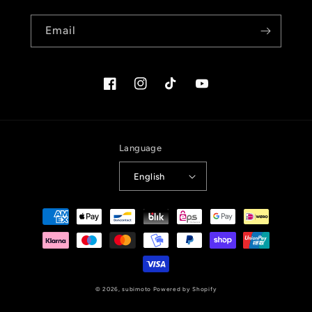
Email
Facebook
Instagram
TikTok
YouTube
Language
English
Payment
methods
© 2026,
subimoto
Powered by Shopify